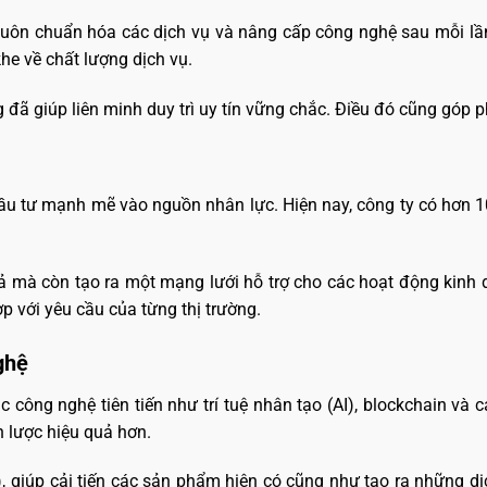
ọ luôn chuẩn hóa các dịch vụ và nâng cấp công nghệ sau mỗi l
he về chất lượng dịch vụ.
đã giúp liên minh duy trì uy tín vững chắc. Điều đó cũng góp 
ầu tư mạnh mẽ vào nguồn nhân lực. Hiện nay, công ty có hơn 1
ả mà còn tạo ra một mạng lưới hỗ trợ cho các hoạt động kinh 
p với yêu cầu của từng thị trường.
nghệ
 công nghệ tiên tiến như trí tuệ nhân tạo (AI), blockchain và 
n lược hiệu quả hơn.
D), giúp cải tiến các sản phẩm hiện có cũng như tạo ra những d