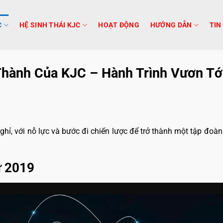
C
HỆ SINH THÁI KJC
HOẠT ĐỘNG
HƯỚNG DẪN
TIN
Thành Của KJC – Hành Trình Vươn T
ỉ, với nỗ lực và bước đi chiến lược để trở thành một tập đoàn g
từ 2019