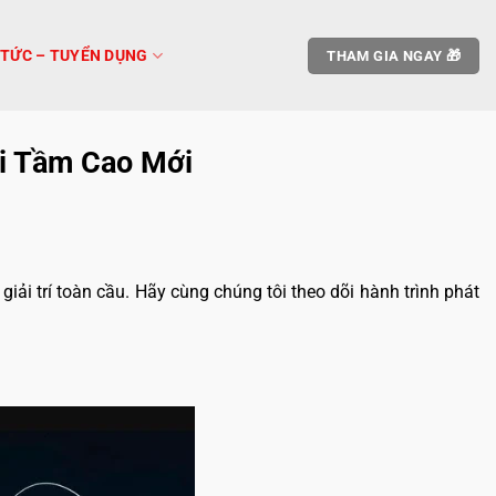
 TỨC – TUYỂN DỤNG
THAM GIA NGAY 🎁
ới Tầm Cao Mới
iải trí toàn cầu. Hãy cùng chúng tôi theo dõi hành trình phát