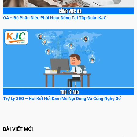
OA – Bộ Phận Điều Phối Hoạt Động Tại Tập Đoàn KJC
Trợ Lý SEO – Nơi Kết Nối Đam Mê Nội Dung Và Công Nghệ Số
BÀI VIẾT MỚI