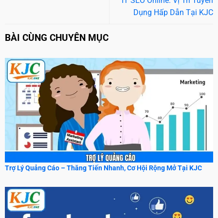
IT SEO Online: Vị Trí Tuyển
Dụng Hấp Dẫn Tại KJC
BÀI CÙNG CHUYÊN MỤC
Trợ Lý Quảng Cáo – Thăng Tiến Nhanh, Cơ Hội Rộng Mở Tại KJC