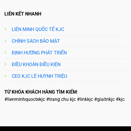
LIÊN KẾT NHANH
LIÊN MINH QUỐC TẾ KJC
CHÍNH SÁCH BẢO MẬT
ĐỊNH HƯỚNG PHÁT TRIỂN
ĐIỀU KHOẢN ĐIỀU KIỆN
CEO KJC LÊ HUỲNH TRIỆU
TỪ KHÓA KHÁCH HÀNG TÌM KIẾM
:
#lienminhquoctekjc #trang chu kjc #linkkjc #giaitrikjc #kjc