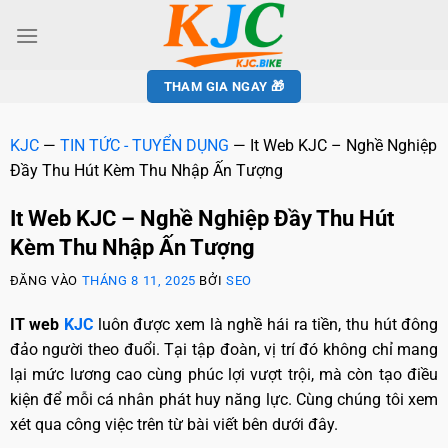
THAM GIA NGAY 🎁
KJC
—
TIN TỨC - TUYỂN DỤNG
—
It Web KJC – Nghề Nghiệp
Đầy Thu Hút Kèm Thu Nhập Ấn Tượng
It Web KJC – Nghề Nghiệp Đầy Thu Hút
Kèm Thu Nhập Ấn Tượng
ĐĂNG VÀO
THÁNG 8 11, 2025
BỞI
SEO
IT web
KJC
luôn được xem là nghề hái ra tiền, thu hút đông
đảo người theo đuổi. Tại tập đoàn, vị trí đó không chỉ mang
lại mức lương cao cùng phúc lợi vượt trội, mà còn tạo điều
kiện để mỗi cá nhân phát huy năng lực. Cùng chúng tôi xem
xét qua công việc trên từ bài viết bên dưới đây.