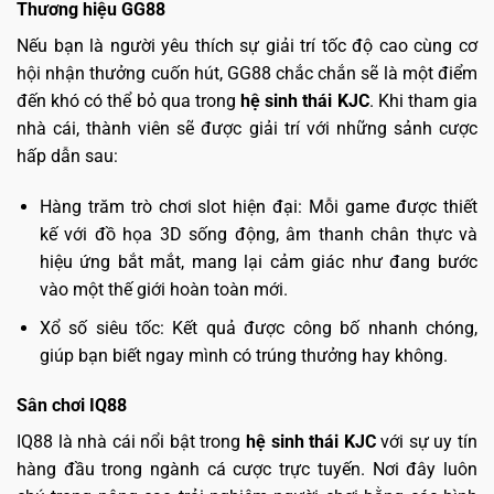
Thương hiệu GG88
Nếu bạn là người yêu thích sự giải trí tốc độ cao cùng cơ
hội nhận thưởng cuốn hút, GG88 chắc chắn sẽ là một điểm
đến khó có thể bỏ qua trong
hệ sinh thái KJC
. Khi tham gia
nhà cái, thành viên sẽ được giải trí với những sảnh cược
hấp dẫn sau:
Hàng trăm trò chơi slot hiện đại: Mỗi game được thiết
kế với đồ họa 3D sống động, âm thanh chân thực và
hiệu ứng bắt mắt, mang lại cảm giác như đang bước
vào một thế giới hoàn toàn mới.
Xổ số siêu tốc: Kết quả được công bố nhanh chóng,
giúp bạn biết ngay mình có trúng thưởng hay không.
Sân chơi IQ88
IQ88 là nhà cái nổi bật trong
hệ sinh thái KJC
với sự uy tín
hàng đầu trong ngành cá cược trực tuyến. Nơi đây luôn