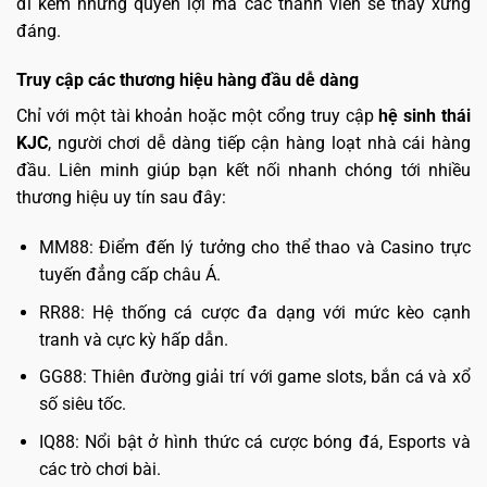
đi kèm những quyền lợi mà các thành viên sẽ thấy xứng
đáng.
Truy cập các thương hiệu hàng đầu dễ dàng
Chỉ với một tài khoản hoặc một cổng truy cập
hệ sinh thái
KJC
, người chơi dễ dàng tiếp cận hàng loạt nhà cái hàng
đầu. Liên minh giúp bạn kết nối nhanh chóng tới nhiều
thương hiệu uy tín sau đây:
MM88: Điểm đến lý tưởng cho thể thao và Casino trực
tuyến đẳng cấp châu Á.
RR88: Hệ thống cá cược đa dạng với mức kèo cạnh
tranh và cực kỳ hấp dẫn.
GG88: Thiên đường giải trí với game slots, bắn cá và xổ
số siêu tốc.
IQ88: Nổi bật ở hình thức cá cược bóng đá, Esports và
các trò chơi bài.