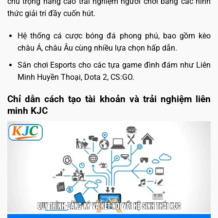
chú trọng nâng cao trải nghiệm người chơi bằng các hình
thức giải trí đầy cuốn hút.
Hệ thống cá cược bóng đá phong phú, bao gồm kèo
châu Á, châu Âu cùng nhiều lựa chọn hấp dẫn.
Sân chơi Esports cho các tựa game đình đám như Liên
Minh Huyền Thoại, Dota 2, CS:GO.
Chỉ dẫn cách tạo tài khoản và trải nghiệm liên
minh KJC