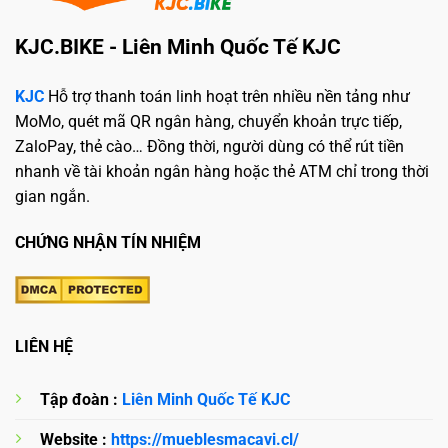
KJC.BIKE - Liên Minh Quốc Tế KJC
KJC
Hỗ trợ thanh toán linh hoạt trên nhiều nền tảng như
MoMo, quét mã QR ngân hàng, chuyển khoản trực tiếp,
ZaloPay, thẻ cào… Đồng thời, người dùng có thể rút tiền
nhanh về tài khoản ngân hàng hoặc thẻ ATM chỉ trong thời
gian ngắn.
CHỨNG NHẬN TÍN NHIỆM
LIÊN HỆ
Tập đoàn :
Liên Minh Quốc Tế KJC
Website :
https://mueblesmacavi.cl/