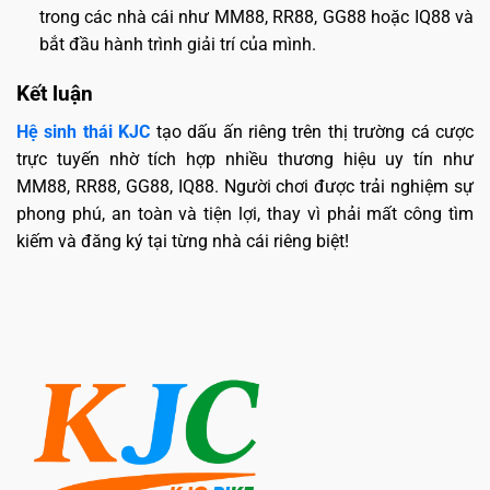
trong các nhà cái như MM88, RR88, GG88 hoặc IQ88 và
bắt đầu hành trình giải trí của mình.
Kết luận
Hệ sinh thái KJC
tạo dấu ấn riêng trên thị trường cá cược
trực tuyến nhờ tích hợp nhiều thương hiệu uy tín như
MM88, RR88, GG88, IQ88. Người chơi được trải nghiệm sự
phong phú, an toàn và tiện lợi, thay vì phải mất công tìm
kiếm và đăng ký tại từng nhà cái riêng biệt!