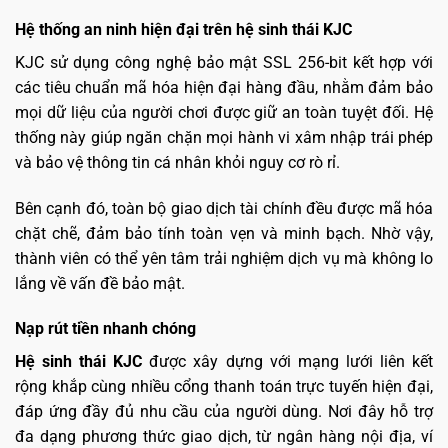
Hệ thống an ninh hiện đại trên hệ sinh thái KJC
KJC sử dụng công nghệ bảo mật SSL 256-bit kết hợp với
các tiêu chuẩn mã hóa hiện đại hàng đầu, nhằm đảm bảo
mọi dữ liệu của người chơi được giữ an toàn tuyệt đối. Hệ
thống này giúp ngăn chặn mọi hành vi xâm nhập trái phép
và bảo vệ thông tin cá nhân khỏi nguy cơ rò rỉ.
Bên cạnh đó, toàn bộ giao dịch tài chính đều được mã hóa
chặt chẽ, đảm bảo tính toàn vẹn và minh bạch. Nhờ vậy,
thành viên có thể yên tâm trải nghiệm dịch vụ mà không lo
lắng về vấn đề bảo mật.
Nạp rút tiền nhanh chóng
Hệ sinh thái KJC
được xây dựng với mạng lưới liên kết
rộng khắp cùng nhiều cổng thanh toán trực tuyến hiện đại,
đáp ứng đầy đủ nhu cầu của người dùng. Nơi đây hỗ trợ
đa dạng phương thức giao dịch, từ ngân hàng nội địa, ví