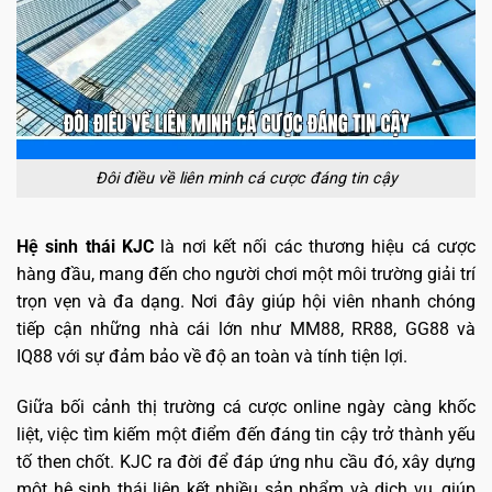
Đôi điều về liên minh cá cược đáng tin cậy
Hệ sinh thái KJC
là nơi kết nối các thương hiệu cá cược
hàng đầu, mang đến cho người chơi một môi trường giải trí
trọn vẹn và đa dạng. Nơi đây giúp hội viên nhanh chóng
tiếp cận những nhà cái lớn như MM88, RR88, GG88 và
IQ88 với sự đảm bảo về độ an toàn và tính tiện lợi.
Giữa bối cảnh thị trường cá cược online ngày càng khốc
liệt, việc tìm kiếm một điểm đến đáng tin cậy trở thành yếu
tố then chốt. KJC ra đời để đáp ứng nhu cầu đó, xây dựng
một hệ sinh thái liên kết nhiều sản phẩm và dịch vụ, giúp