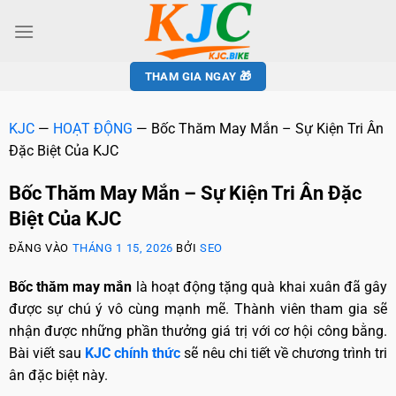
THAM GIA NGAY 🎁
KJC
—
HOẠT ĐỘNG
—
Bốc Thăm May Mắn – Sự Kiện Tri Ân
Đặc Biệt Của KJC
Bốc Thăm May Mắn – Sự Kiện Tri Ân Đặc
Biệt Của KJC
ĐĂNG VÀO
THÁNG 1 15, 2026
BỞI
SEO
Bốc thăm may mắn
là hoạt động tặng quà khai xuân đã gây
được sự chú ý vô cùng mạnh mẽ. Thành viên tham gia sẽ
nhận được những phần thưởng giá trị với cơ hội công bằng.
Bài viết sau
KJC chính thức
sẽ nêu chi tiết về chương trình tri
ân đặc biệt này.