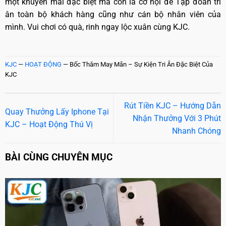
một khuyến mãi đặc biệt mà còn là cơ hội để Tập đoàn tri
ân toàn bộ khách hàng cũng như cán bộ nhân viên của
mình. Vui chơi có quà, rinh ngay lộc xuân cùng KJC.
KJC
—
HOẠT ĐỘNG
—
Bốc Thăm May Mắn – Sự Kiện Tri Ân Đặc Biệt Của
KJC
Rút Tiền KJC – Hướng Dẫn
Quay Thưởng Lấy Iphone Tại
Nhận Thưởng Với 3 Phút
KJC – Hoạt Động Thú Vị
Nhanh Chóng
BÀI CÙNG CHUYÊN MỤC