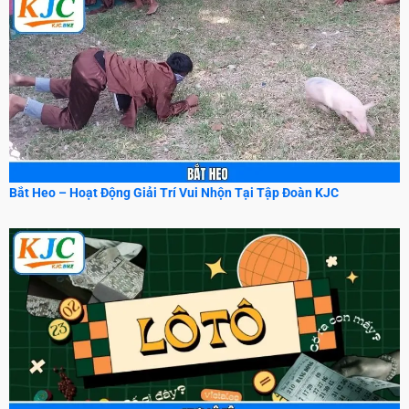
Bắt Heo – Hoạt Động Giải Trí Vui Nhộn Tại Tập Đoàn KJC