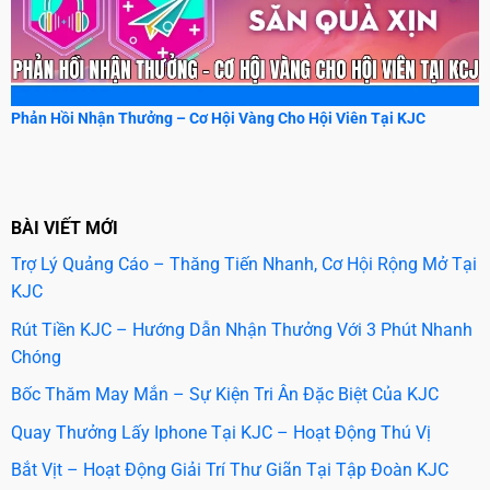
Phản Hồi Nhận Thưởng – Cơ Hội Vàng Cho Hội Viên Tại KJC
BÀI VIẾT MỚI
Trợ Lý Quảng Cáo – Thăng Tiến Nhanh, Cơ Hội Rộng Mở Tại
KJC
Rút Tiền KJC – Hướng Dẫn Nhận Thưởng Với 3 Phút Nhanh
Chóng
Bốc Thăm May Mắn – Sự Kiện Tri Ân Đặc Biệt Của KJC
Quay Thưởng Lấy Iphone Tại KJC – Hoạt Động Thú Vị
Bắt Vịt – Hoạt Động Giải Trí Thư Giãn Tại Tập Đoàn KJC