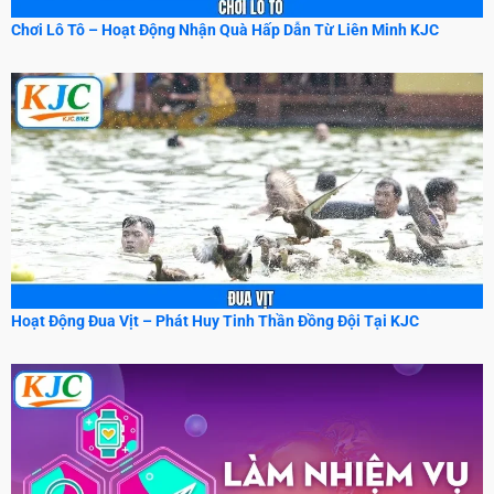
Chơi Lô Tô – Hoạt Động Nhận Quà Hấp Dẫn Từ Liên Minh KJC
Hoạt Động Đua Vịt – Phát Huy Tinh Thần Đồng Đội Tại KJC