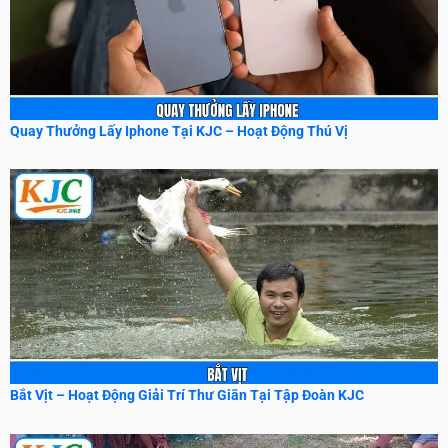
Quay Thưởng Lấy Iphone Tại KJC – Hoạt Động Thú Vị
Bắt Vịt – Hoạt Động Giải Trí Thư Giãn Tại Tập Đoàn KJC