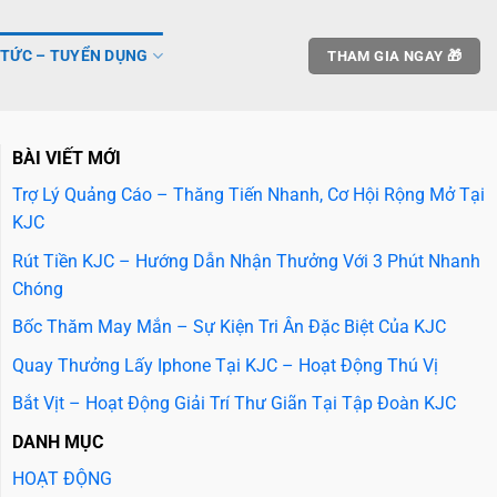
 TỨC – TUYỂN DỤNG
THAM GIA NGAY 🎁
BÀI VIẾT MỚI
Trợ Lý Quảng Cáo – Thăng Tiến Nhanh, Cơ Hội Rộng Mở Tại
KJC
Rút Tiền KJC – Hướng Dẫn Nhận Thưởng Với 3 Phút Nhanh
Chóng
Bốc Thăm May Mắn – Sự Kiện Tri Ân Đặc Biệt Của KJC
Quay Thưởng Lấy Iphone Tại KJC – Hoạt Động Thú Vị
Bắt Vịt – Hoạt Động Giải Trí Thư Giãn Tại Tập Đoàn KJC
DANH MỤC
HOẠT ĐỘNG