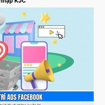
 nhập KJC