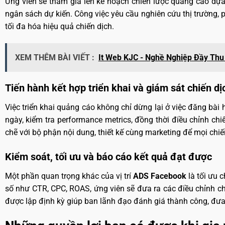
Ứng viên sẽ tham gia lên kế hoạch chiến lược quảng cáo dựa
ngân sách dự kiến. Công việc yêu cầu nghiên cứu thị trường, 
tối đa hóa hiệu quả chiến dịch.
XEM THÊM BÀI VIẾT :
It Web KJC - Nghề Nghiệp Đầy Th
Tiến hành kết hợp triển khai và giám sát chiến d
Việc triển khai quảng cáo không chỉ dừng lại ở việc đăng bà
ngày, kiểm tra performance metrics, đồng thời điều chỉnh chiế
chẽ với bộ phận nội dung, thiết kế cùng marketing để mọi ch
Kiểm soát, tối ưu và báo cáo kết quả đạt được
Một phần quan trọng khác của vị trí
ADS Facebook
là tối ưu c
số như CTR, CPC, ROAS, ứng viên sẽ đưa ra các điều chỉnh ch
được lập định kỳ giúp ban lãnh đạo đánh giá thành công, đưa r