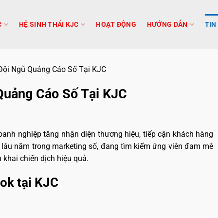
C
HỆ SINH THÁI KJC
HOẠT ĐỘNG
HƯỚNG DẪN
TIN
Đội Ngũ Quảng Cáo Số Tại KJC
Quảng Cáo Số Tại KJC
oanh nghiệp tăng nhận diện thương hiệu, tiếp cận khách hàng
m lâu năm trong marketing số, đang tìm kiếm ứng viên đam mê
 khai chiến dịch hiệu quả.
ook tại KJC