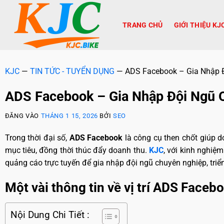
TRANG CHỦ
GIỚI THIỆU KJ
KJC
—
TIN TỨC - TUYỂN DỤNG
—
ADS Facebook – Gia Nhập 
ADS Facebook – Gia Nhập Đội Ngũ 
ĐĂNG VÀO
THÁNG 1 15, 2026
BỞI
SEO
Trong thời đại số,
ADS Facebook
là công cụ then chốt giúp d
mục tiêu, đồng thời thúc đẩy doanh thu.
KJC
, với kinh nghiệ
quảng cáo trực tuyến để gia nhập đội ngũ chuyên nghiệp, triển
Một vài thông tin về vị trí ADS Faceb
Nội Dung Chi Tiết :